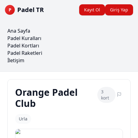
Padel TR
P
Kayıt Ol
Giriş Yap
Ana Sayfa
Padel Kuralları
Padel Kortları
Padel Raketleri
İletişim
Orange Padel
3
kort
Club
Urla