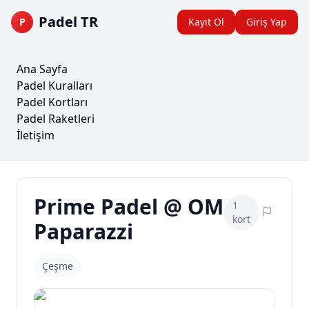
Padel TR
P
Kayıt Ol
Giriş Yap
Ana Sayfa
Padel Kuralları
Padel Kortları
Padel Raketleri
İletişim
Prime Padel @ OM
1
kort
Paparazzi
Çeşme